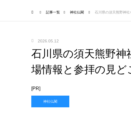
記事一覧
神社仏閣
石川県の須天熊野神社
2026.05.12
石川県の須天熊野神
場情報と参拝の見ど
[PR]
神社仏閣