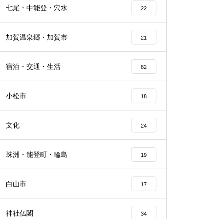
七尾・中能登・穴水
22
加賀温泉郷・加賀市
21
宿泊・交通・生活
82
小松市
18
文化
24
珠洲・能登町・輪島
19
白山市
17
神社仏閣
34