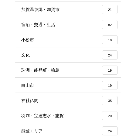
加賀温泉郷・加賀市
21
宿泊・交通・生活
82
小松市
18
文化
24
珠洲・能登町・輪島
19
白山市
19
神社仏閣
35
羽咋・宝達志水・志賀
20
能登エリア
24