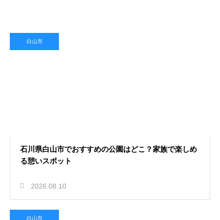
2026.08.09
金沢の冬に観光する穴場スポット
白山市
は？雪景色が美しい隠れ名所を紹介
神社仏閣
2026.08.08
大野湊神社で厄払いは受けられる？
石川県白山市でおすすめの公園はどこ？家族で楽しめ
る憩いスポット
由緒ある神社で厄を祓う安心の御祈
祷
宿泊・交通・生活
2026.08.10
白山市