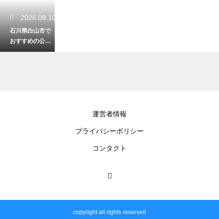
2026.08.10
石川県白山市で
おすすめの公園
はどこ？家族で
楽しめる憩いス
ポット
2026.08.10
運営者情報
白山市のレンタ
プライバシーポリシー
サイクルの使い
方は？借り方か
コンタクト
ら返却まで初心
者向けに解説
2026.08.09
金沢21世紀美術
copyright all rights reserved