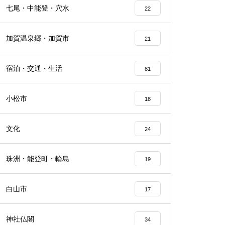
七尾・中能登・穴水
22
加賀温泉郷・加賀市
21
宿泊・交通・生活
81
小松市
18
文化
24
珠洲・能登町・輪島
19
白山市
17
神社仏閣
34