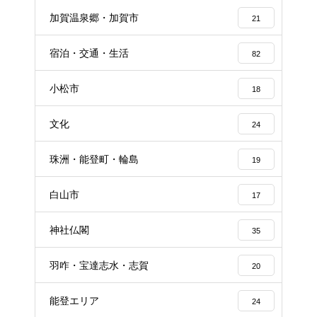
加賀温泉郷・加賀市
21
宿泊・交通・生活
82
小松市
18
文化
24
珠洲・能登町・輪島
19
白山市
17
神社仏閣
35
羽咋・宝達志水・志賀
20
能登エリア
24