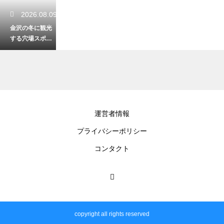
2026.08.09
金沢の冬に観光
する穴場スポッ
トは？雪景色が
美しい隠れ名所
を紹介
2026.08.08
運営者情報
大野湊神社で厄
プライバシーポリシー
払いは受けられ
る？由緒ある神
コンタクト
社で厄を祓う安
心の御祈祷
2026.08.08
石川県の浸水ハ
copyright all rights reserved
ザードマップの