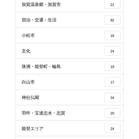
加賀温泉郷・加賀市
21
宿泊・交通・生活
82
小松市
18
文化
24
珠洲・能登町・輪島
19
白山市
17
神社仏閣
34
羽咋・宝達志水・志賀
20
能登エリア
24