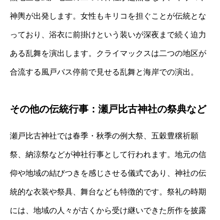
神輿が出発します。女性もキリコを担ぐことが伝統とな
っており、浴衣に前掛けという装いが深夜まで続く迫力
ある乱舞を演出します。クライマックスは二つの地区が
合流する風戸バス停前で見せる乱舞と海岸での演出。
その他の伝統行事：瀬戸比古神社の祭典など
瀬戸比古神社では春季・秋季の例大祭、五穀豊穣祈願
祭、納涼祭などが神社行事として行われます。地元の信
仰や地域の結びつきを感じさせる儀式であり、神社の伝
統的な衣装や祭具、舞台なども特徴的です。祭礼の時期
には、地域の人々が古くから受け継いできた所作を披露