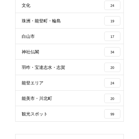
文化
24
珠洲・能登町・輪島
19
白山市
17
神社仏閣
34
羽咋・宝達志水・志賀
20
能登エリア
24
能美市・川北町
20
観光スポット
99