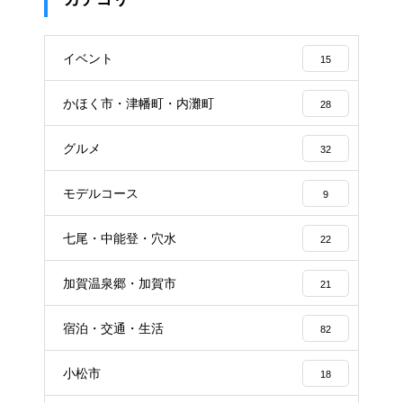
イベント
15
かほく市・津幡町・内灘町
28
グルメ
32
モデルコース
9
七尾・中能登・穴水
22
加賀温泉郷・加賀市
21
宿泊・交通・生活
82
小松市
18