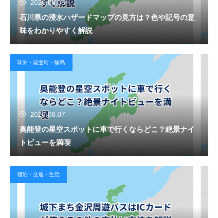
2026.08.08
石川県の浸水ハザードマップの見方は？色や記号の意
味をわかりやすく解説
珠洲・能登町・輪島
2026.08.07
奥能登の星空スポットに車で行くならどこ？絶景ナイ
トビューを満喫
宿泊・交通・生活