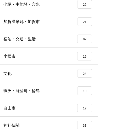
七尾・中能登・穴水
22
加賀温泉郷・加賀市
21
宿泊・交通・生活
82
小松市
18
文化
24
珠洲・能登町・輪島
19
白山市
17
神社仏閣
35