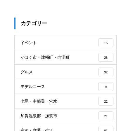
カテゴリー
イベント
15
かほく市・津幡町・内灘町
28
グルメ
32
モデルコース
9
七尾・中能登・穴水
22
加賀温泉郷・加賀市
21
宿泊・交通・生活
81