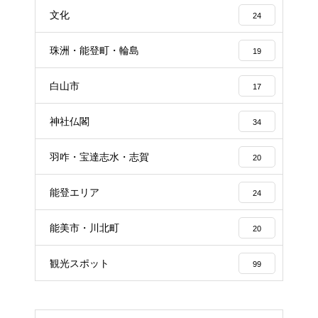
文化
24
珠洲・能登町・輪島
19
白山市
17
神社仏閣
34
羽咋・宝達志水・志賀
20
能登エリア
24
能美市・川北町
20
観光スポット
99