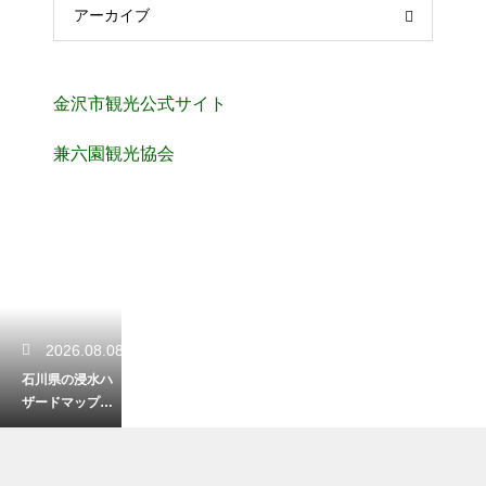
アーカイブ
金沢市観光公式サイト
兼六園観光協会
2026.08.08
石川県の浸水ハ
ザードマップの
見方は？色や記
号の意味をわか
りやすく解説