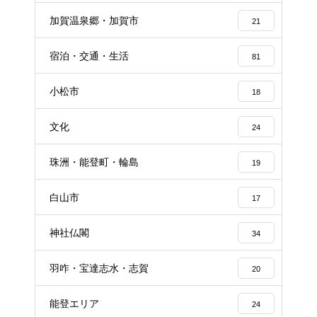
加賀温泉郷・加賀市
21
宿泊・交通・生活
81
小松市
18
文化
24
珠洲・能登町・輪島
19
白山市
17
神社仏閣
34
羽咋・宝達志水・志賀
20
能登エリア
24