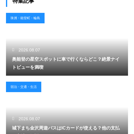
特集記事
珠洲・能登町・輪島
2026.08.07
奥能登の星空スポットに車で行くならどこ？絶景ナイ
トビューを満喫
宿泊・交通・生活
2026.08.07
城下まち金沢周遊バスはICカードが使える？他の支払