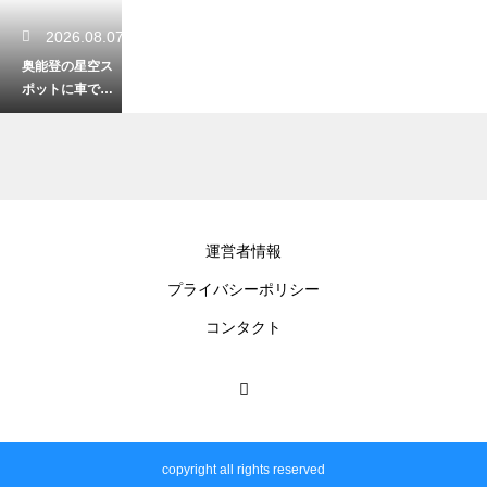
2026.08.07
奥能登の星空ス
ポットに車で行
くならどこ？絶
景ナイトビュー
を満喫
2026.08.07
運営者情報
城下まち金沢周
プライバシーポリシー
遊バスはICカー
ドが使える？他
コンタクト
の支払い方法を
解説
2026.08.06
鶴仙渓の川床は
copyright all rights reserved