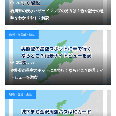
2026.08.08
石川県の浸水ハザードマップの見方は？色や記号の意
味をわかりやすく解説
珠洲・能登町・輪島
2026.08.07
奥能登の星空スポットに車で行くならどこ？絶景ナイ
トビューを満喫
宿泊・交通・生活