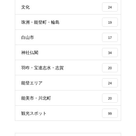
文化
24
珠洲・能登町・輪島
19
白山市
17
神社仏閣
34
羽咋・宝達志水・志賀
20
能登エリア
24
能美市・川北町
20
観光スポット
99