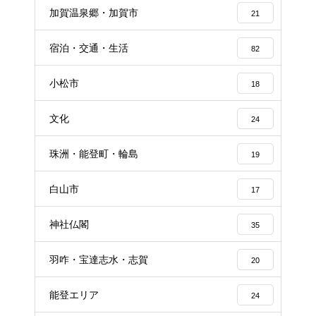
加賀温泉郷・加賀市
21
宿泊・交通・生活
82
小松市
18
文化
24
珠洲・能登町・輪島
19
白山市
17
神社仏閣
35
羽咋・宝達志水・志賀
20
能登エリア
24