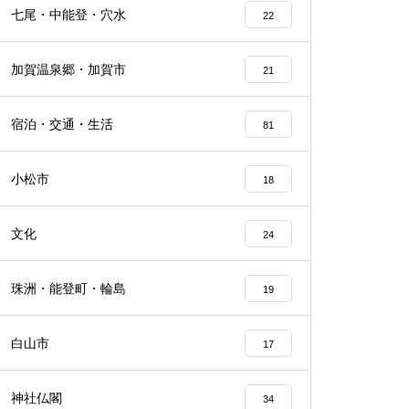
七尾・中能登・穴水
22
加賀温泉郷・加賀市
21
宿泊・交通・生活
81
小松市
18
文化
24
珠洲・能登町・輪島
19
白山市
17
神社仏閣
34