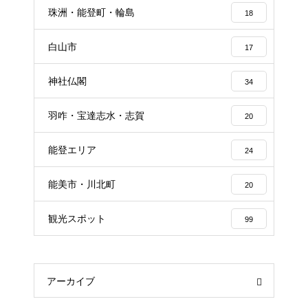
珠洲・能登町・輪島
18
白山市
17
神社仏閣
34
羽咋・宝達志水・志賀
20
能登エリア
24
能美市・川北町
20
観光スポット
99
アーカイブ