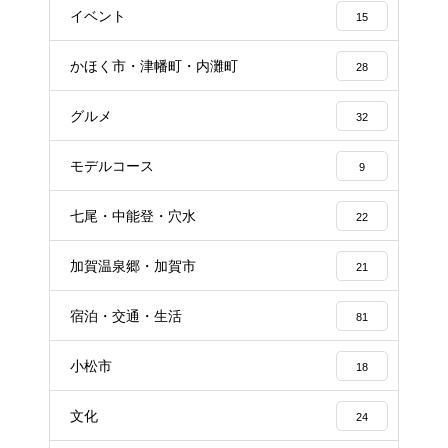
イベント
15
かほく市・津幡町・内灘町
28
グルメ
32
モデルコース
9
七尾・中能登・穴水
22
加賀温泉郷・加賀市
21
宿泊・交通・生活
81
小松市
18
文化
24