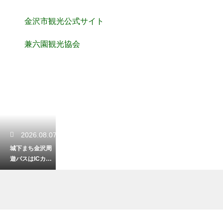
金沢市観光公式サイト
兼六園観光協会
2026.08.07
城下まち金沢周
遊バスはICカー
ドが使える？他
の支払い方法を
解説