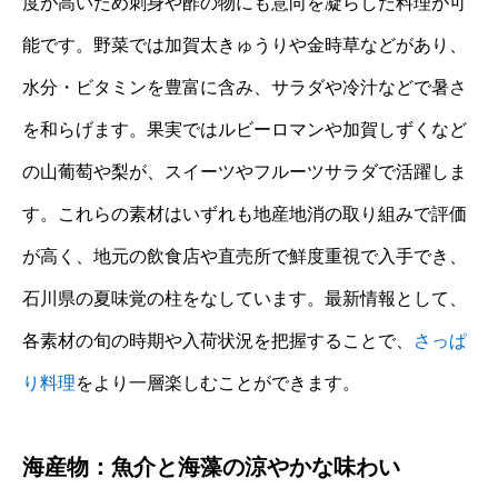
度が高いため刺身や酢の物にも意向を凝らした料理が可
能です。野菜では加賀太きゅうりや金時草などがあり、
水分・ビタミンを豊富に含み、サラダや冷汁などで暑さ
を和らげます。果実ではルビーロマンや加賀しずくなど
の山葡萄や梨が、スイーツやフルーツサラダで活躍しま
す。これらの素材はいずれも地産地消の取り組みで評価
が高く、地元の飲食店や直売所で鮮度重視で入手でき、
石川県の夏味覚の柱をなしています。最新情報として、
各素材の旬の時期や入荷状況を把握することで、
さっぱ
り料理
をより一層楽しむことができます。
海産物：魚介と海藻の涼やかな味わい