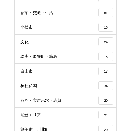
宿泊・交通・生活
81
小松市
18
文化
24
珠洲・能登町・輪島
18
白山市
17
神社仏閣
34
羽咋・宝達志水・志賀
20
能登エリア
24
能美市・川北町
20