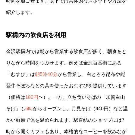
時間を過ごせます。以下では具体的なスポットや方法を
紹介します。
駅構内の飲食店を利用
金沢駅構内では朝から営業する飲食店が多く、朝食をと
りながら時間をつぶせます。例えば金沢百番街にある
「むすび」は
朝5時40分
から営業し、白とろろ昆布や能
登牛そぼろなどの具を使ったおむすびを提供しています
（価格は
180円
〜）。一方、立ち食いそばの「加賀白山
そば」も
6時
からオープンし、月見そば（440円）など温
かい麺類で体を温められます。駅直結のショップには7
時から開くカフェもあり、本格的なコーヒーを飲みなが