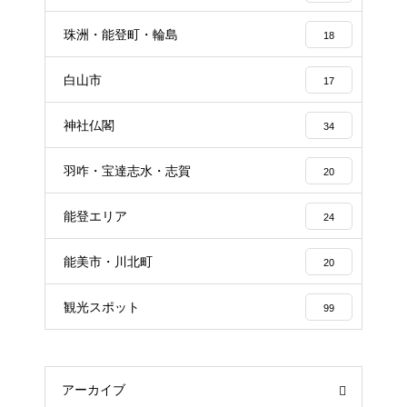
珠洲・能登町・輪島
18
白山市
17
神社仏閣
34
羽咋・宝達志水・志賀
20
能登エリア
24
能美市・川北町
20
観光スポット
99
アーカイブ