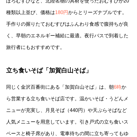
ぼろむすびなど、北陸名物の具材を使ったおむすびが20
種類以上並び、価格は
180円
からとリーズナブルです。
手作りの握りたておむすびはふんわり食感で腹持ちが良
く、早朝のエネルギー補給に最適。夜行バスで到着した
旅行者にもおすすめです。
立ち食いそば「加賀白山そば」
同じく金沢百番街にある「加賀白山そば」は、朝
6時
か
ら営業する立ち食いそば店です。温かいそば・うどんメ
ニューが充実し、月見そば（440円）や天ぷらそばなど
人気メニューを用意しています。引き戸式の立ち食いス
ペースと椅子席があり、電車待ちの間に立ち寄ってもゆ