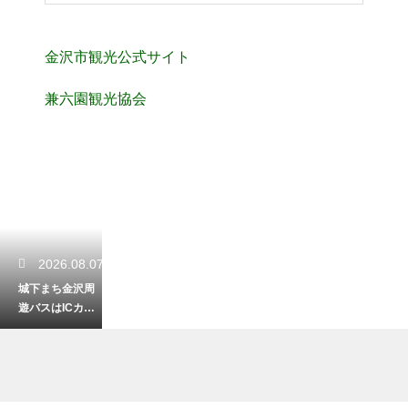
金沢市観光公式サイト
兼六園観光協会
2026.08.07
城下まち金沢周
遊バスはICカー
ドが使える？他
の支払い方法を
解説