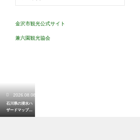
金沢市観光公式サイト
兼六園観光協会
2026.08.08
石川県の浸水ハ
ザードマップの
見方は？色や記
号の意味をわか
りやすく解説