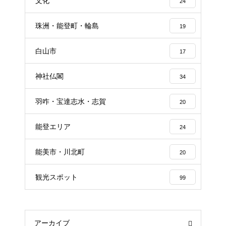
文化
24
珠洲・能登町・輪島
19
白山市
17
神社仏閣
34
羽咋・宝達志水・志賀
20
能登エリア
24
能美市・川北町
20
観光スポット
99
アーカイブ