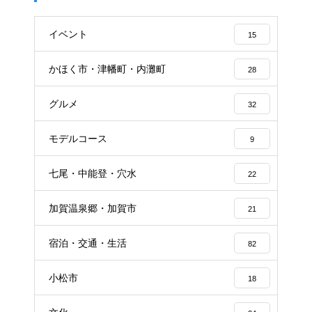
イベント
15
かほく市・津幡町・内灘町
28
グルメ
32
モデルコース
9
七尾・中能登・穴水
22
加賀温泉郷・加賀市
21
宿泊・交通・生活
82
小松市
18