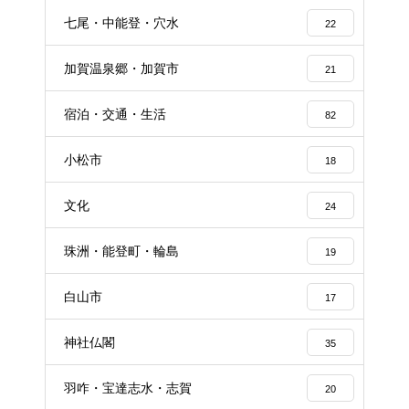
七尾・中能登・穴水
22
加賀温泉郷・加賀市
21
宿泊・交通・生活
82
小松市
18
文化
24
珠洲・能登町・輪島
19
白山市
17
神社仏閣
35
羽咋・宝達志水・志賀
20