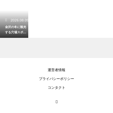
2026.08.09
金沢の冬に観光
する穴場スポッ
トは？雪景色が
美しい隠れ名所
を紹介
2026.08.08
運営者情報
大野湊神社で厄
プライバシーポリシー
払いは受けられ
る？由緒ある神
コンタクト
社で厄を祓う安
心の御祈祷