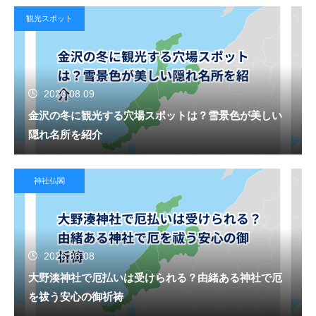
観光スポット
2026.08.09
金沢の冬に観光する穴場スポットは？雪景色が美しい
隠れ名所を紹介
神社仏閣
2026.08.08
大野湊神社で厄払いは受けられる？由緒ある神社で厄
を祓う安心の御祈祷