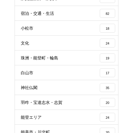
宿泊・交通・生活
82
小松市
18
文化
24
珠洲・能登町・輪島
19
白山市
17
神社仏閣
35
羽咋・宝達志水・志賀
20
能登エリア
24
能美市・川北町
20