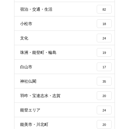
宿泊・交通・生活
82
小松市
18
文化
24
珠洲・能登町・輪島
19
白山市
17
神社仏閣
35
羽咋・宝達志水・志賀
20
能登エリア
24
能美市・川北町
20