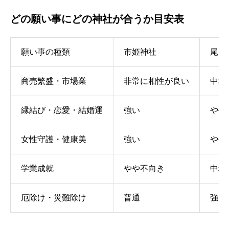
どの願い事にどの神社が合うか目安表
願い事の種類
市姫神社
尾山
商売繁盛・市場業
非常に相性が良い
中程
縁結び・恋愛・結婚運
強い
やや
女性守護・健康美
強い
やや
学業成就
やや不向き
中程
厄除け・災難除け
普通
強い