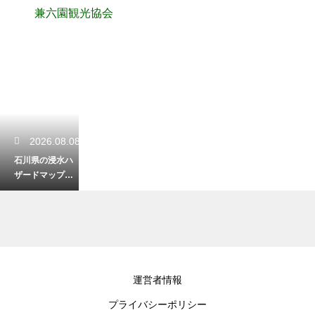
兼六園観光協会
2026.08.08
石川県の浸水ハ
ザードマップの
見方は？色や記
号の意味をわか
りやすく解説
2026.08.07
運営者情報
奥能登の星空ス
プライバシーポリシー
ポットに車で行