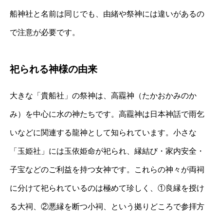
船神社と名前は同じでも、由緒や祭神には違いがあるの
で注意が必要です。
祀られる神様の由来
大きな「貴船社」の祭神は、高龗神（たかおかみのか
み）を中心に水の神たちです。高龗神は日本神話で雨乞
いなどに関連する龍神として知られています。小さな
「玉姫社」には玉依姫命が祀られ、縁結び・家内安全・
子宝などのご利益を持つ女神です。これらの神々が両祠
に分けて祀られているのは極めて珍しく、①良縁を授け
る大祠、②悪縁を断つ小祠、という拠りどころで参拝方