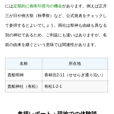
には
定期的に御朱印授与の機会
があります。例えば正月
三が日や例大祭（秋季祭）など、公式発表をチェックし
て参拝するとよいでしょう。両社は祭神も由緒も異なる
別の神社であるため、ご利益にも違いはありますが、名
前の由来を継ぐという意味では関連性があります。
名称
所在地
貴船明神
香林坊2-11（せせらぎ通り沿い）
縁
貴船神社（有松）
有松1-2-1
学
参拝レポート：現地での体験談