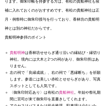
ります。御朱印帳を持参する方は、有松の貴船神社も候
補に入れておくのがおすすめです。有松の貴船神社は正
月・例祭時に御朱印授与を行っており、香林坊の貴船明
神とは別の神社だからです。
貴船明神参拝のポイント
貴船明神
は香林坊せせらぎ通り沿いの縁結び・縁切り
神社。境内には大木と2つの祠があり、御朱印所はあ
りません。
左の祠で「良縁成就」、右の祠で「悪縁断ち」を祈願
します。参道には美しい赤松とせせらぎがあり、写真
スポットとしても人気です。
〈御朱印対応あり〉は有松の
貴船神社
。年始や祭礼期
間に宮司が来て御朱印を直書きしてくれます。
アクセスはバスまたは徒歩推奨。駐車場は少ないた