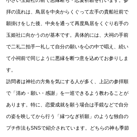
小さい玉姫社の前で悪縁断ち・恋愛祈願を行います。参
拝の流れは、鳥居を中央からくぐって左手の貴船社前で
願掛けをした後、中央を通って再度鳥居をくぐり右手の
玉姫社に向かうのが基本です。具体的には、大祠の手前
で二礼二拍手一礼して自分の願いを心の中で唱え、続い
て小祠前で同じように悪縁を断つ意を込めてお参りしま
す。
訪問者は神社の方角を気にする人が多く、上記の参拝順
で「清め・願い・感謝」を一巡できるよう教わることが
あります。特に、恋愛成就を願う場合は手鏡などで自分
の姿を映してから行う「縁つなぎ祈願」のような独自の
プチ作法もSNSで紹介されています。どちらの神も季節