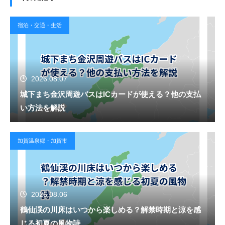
宿泊・交通・生活
2026.08.07
城下まち金沢周遊バスはICカードが使える？他の支払
い方法を解説
加賀温泉郷・加賀市
2026.08.06
鶴仙渓の川床はいつから楽しめる？解禁時期と涼を感
じる初夏の風物詩