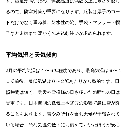
す。湿度が高いため、体感温度は気温以上に寒さを感じ
るので、防寒対策が重要になります。服装は厚手のコー
トだけでなく重ね着、防水性の靴、手袋・マフラー・帽
子など末端まで暖かく包み込む装いが求められます。
平均気温と天気傾向
2月の平均気温は４〜６℃程度であり、最高気温は６〜１
０℃前後、最低気温は０〜２℃あたりが典型的です。日
照時間は短く、曇天や雪模様の日も多いため晴れの日は
貴重です。日本海側の低気圧や寒波の影響で急に雪が降
ることもあります。雪やみぞれを含む天候が予報されて
いる場合、急な気温の低下にも備えておいたほうが安心