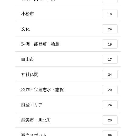
小松市
18
文化
24
珠洲・能登町・輪島
19
白山市
17
神社仏閣
34
羽咋・宝達志水・志賀
20
能登エリア
24
能美市・川北町
20
観光スポット
99