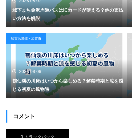
2026.08.07
城下まち金沢周遊バスはICカードが使える？他の支払
い方法を解説
加賀温泉郷・加賀市
2026.08.06
鶴仙渓の川床はいつから楽しめる？解禁時期と涼を感
じる初夏の風物詩
コメント
0 トラックバック