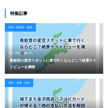
特集記事
珠洲・能登町・輪島
2026.08.07
奥能登の星空スポットに車で行くならどこ？絶景ナイ
トビューを満喫
宿泊・交通・生活