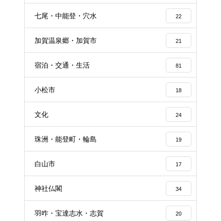
七尾・中能登・穴水
22
加賀温泉郷・加賀市
21
宿泊・交通・生活
81
小松市
18
文化
24
珠洲・能登町・輪島
19
白山市
17
神社仏閣
34
羽咋・宝達志水・志賀
20