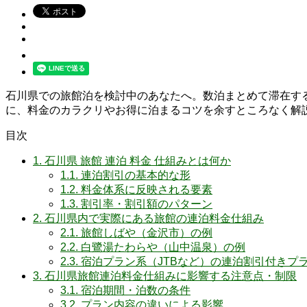
石川県での旅館泊を検討中のあなたへ。数泊まとめて滞在す
に、料金のカラクリやお得に泊まるコツを余すところなく解
目次
1.
石川県 旅館 連泊 料金 仕組みとは何か
1.1.
連泊割引の基本的な形
1.2.
料金体系に反映される要素
1.3.
割引率・割引額のパターン
2.
石川県内で実際にある旅館の連泊料金仕組み
2.1.
旅館しばや（金沢市）の例
2.2.
白鷺湯たわらや（山中温泉）の例
2.3.
宿泊プラン系（JTBなど）の連泊割引付きプ
3.
石川県旅館連泊料金仕組みに影響する注意点・制限
3.1.
宿泊期間・泊数の条件
3.2.
プラン内容の違いによる影響