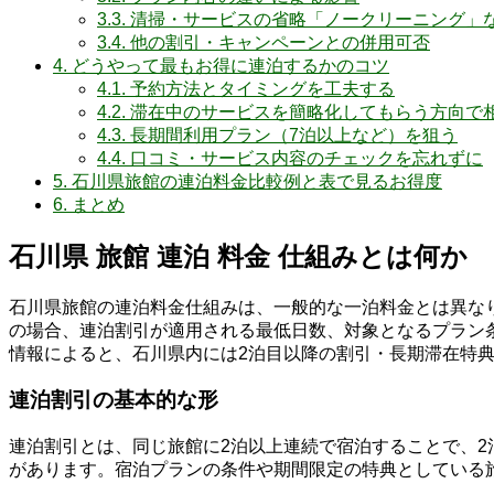
3.3.
清掃・サービスの省略「ノークリーニング」
3.4.
他の割引・キャンペーンとの併用可否
4.
どうやって最もお得に連泊するかのコツ
4.1.
予約方法とタイミングを工夫する
4.2.
滞在中のサービスを簡略化してもらう方向で
4.3.
長期間利用プラン（7泊以上など）を狙う
4.4.
口コミ・サービス内容のチェックを忘れずに
5.
石川県旅館の連泊料金比較例と表で見るお得度
6.
まとめ
石川県 旅館 連泊 料金 仕組みとは何か
石川県旅館の連泊料金仕組みは、一般的な一泊料金とは異な
の場合、連泊割引が適用される最低日数、対象となるプラン
情報によると、石川県内には2泊目以降の割引・長期滞在特
連泊割引の基本的な形
連泊割引とは、同じ旅館に2泊以上連続で宿泊することで、2泊
があります。宿泊プランの条件や期間限定の特典としている