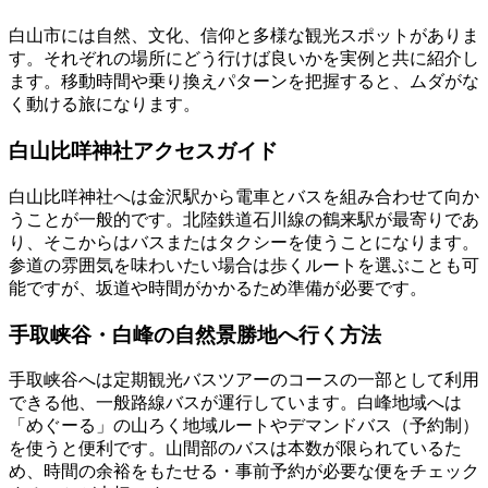
白山市には自然、文化、信仰と多様な観光スポットがありま
す。それぞれの場所にどう行けば良いかを実例と共に紹介し
ます。移動時間や乗り換えパターンを把握すると、ムダがな
く動ける旅になります。
白山比咩神社アクセスガイド
白山比咩神社へは金沢駅から電車とバスを組み合わせて向か
うことが一般的です。北陸鉄道石川線の鶴来駅が最寄りであ
り、そこからはバスまたはタクシーを使うことになります。
参道の雰囲気を味わいたい場合は歩くルートを選ぶことも可
能ですが、坂道や時間がかかるため準備が必要です。
手取峡谷・白峰の自然景勝地へ行く方法
手取峡谷へは定期観光バスツアーのコースの一部として利用
できる他、一般路線バスが運行しています。白峰地域へは
「めぐーる」の山ろく地域ルートやデマンドバス（予約制）
を使うと便利です。山間部のバスは本数が限られているた
め、時間の余裕をもたせる・事前予約が必要な便をチェック