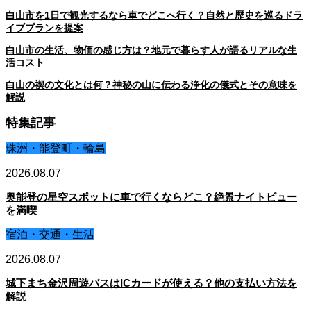
白山市を1日で観光するなら車でどこへ行く？自然と歴史を巡るドラ
イブプランを提案
白山市の生活、物価の感じ方は？地元で暮らす人が語るリアルな生
活コスト
白山の禊の文化とは何？神秘の山に伝わる浄化の儀式とその意味を
解説
特集記事
珠洲・能登町・輪島
2026.08.07
奥能登の星空スポットに車で行くならどこ？絶景ナイトビュー
を満喫
宿泊・交通・生活
2026.08.07
城下まち金沢周遊バスはICカードが使える？他の支払い方法を
解説