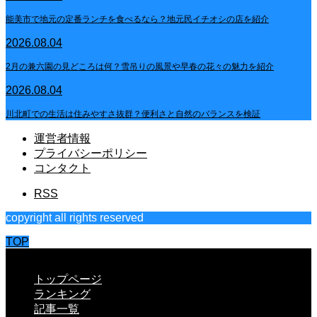
能美市で地元の定番ランチを食べるなら？地元民イチオシの店を紹介
2026.08.04
2月の兼六園の見どころは何？雪吊りの風景や早春の花々の魅力を紹介
2026.08.04
川北町での生活は住みやすさ抜群？便利さと自然のバランスを検証
運営者情報
プライバシーポリシー
コンタクト
RSS
copyright all rights reserved
TOP
CLOSE
トップページ
ランキング
記事一覧