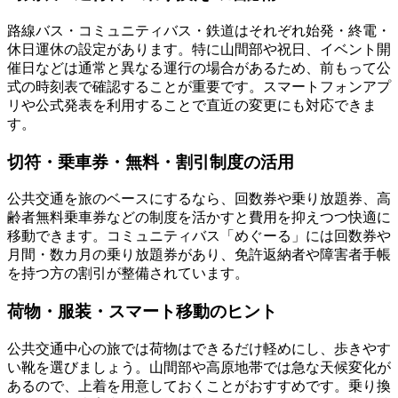
路線バス・コミュニティバス・鉄道はそれぞれ始発・終電・
休日運休の設定があります。特に山間部や祝日、イベント開
催日などは通常と異なる運行の場合があるため、前もって公
式の時刻表で確認することが重要です。スマートフォンアプ
リや公式発表を利用することで直近の変更にも対応できま
す。
切符・乗車券・無料・割引制度の活用
公共交通を旅のベースにするなら、回数券や乗り放題券、高
齢者無料乗車券などの制度を活かすと費用を抑えつつ快適に
移動できます。コミュニティバス「めぐーる」には回数券や
月間・数カ月の乗り放題券があり、免許返納者や障害者手帳
を持つ方の割引が整備されています。
荷物・服装・スマート移動のヒント
公共交通中心の旅では荷物はできるだけ軽めにし、歩きやす
い靴を選びましょう。山間部や高原地帯では急な天候変化が
あるので、上着を用意しておくことがおすすめです。乗り換