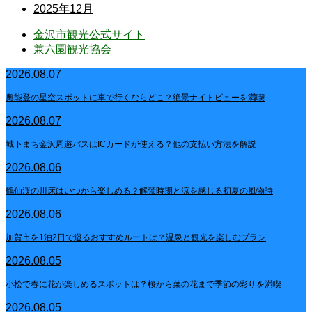
2025年12月
金沢市観光公式サイト
兼六園観光協会
2026.08.07
奥能登の星空スポットに車で行くならどこ？絶景ナイトビューを満喫
2026.08.07
城下まち金沢周遊バスはICカードが使える？他の支払い方法を解説
2026.08.06
鶴仙渓の川床はいつから楽しめる？解禁時期と涼を感じる初夏の風物詩
2026.08.06
加賀市を1泊2日で巡るおすすめルートは？温泉と観光を楽しむプラン
2026.08.05
小松で春に花が楽しめるスポットは？桜から菜の花まで季節の彩りを満喫
2026.08.05