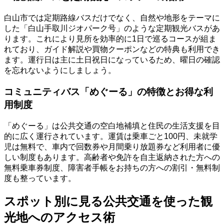
白山市では定期路線バスだけでなく、自然や地形をテーマに
した「白山手取川ジオパーク号」のような定期観光バスがあ
ります。これにより見所を効率的に1日で巡るコースが組ま
れており、ガイド解説や買物クーポンなどの特典も利用でき
ます。運行日は主に土日祝日になっているため、曜日の確認
を忘れないようにしましょう。
コミュニティバス「めぐーる」の特徴とお得な利
用制度
「めぐーる」は公共交通の空白地補填と住民の生活支援を目
的に広く運行されています。運賃は乗車ごと100円、未就学
児は無料で、車内で回数券や月間乗り放題券など利用者に優
しい制度もあります。高齢者や免許を自主返納された方への
無料乗車券制度、障害者手帳をお持ちの方への割引・無料制
度も整っています。
スポット別に見る公共交通を使った観
光地へのアクセス術