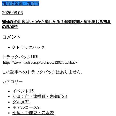
加賀温泉郷・加賀市
2026.08.06
鶴仙渓の川床はいつから楽しめる？解禁時期と涼を感じる初夏
の風物詩
コメント
0 トラックバック
トラックバックURL
この記事へのトラックバックはありません。
カテゴリー
イベント
15
かほく市・津幡町・内灘町
28
グルメ
32
モデルコース
9
七尾・中能登・穴水
22