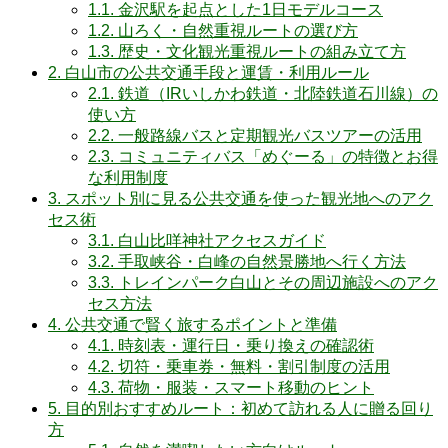
1.1.
金沢駅を起点とした1日モデルコース
1.2.
山ろく・自然重視ルートの選び方
1.3.
歴史・文化観光重視ルートの組み立て方
2.
白山市の公共交通手段と運賃・利用ルール
2.1.
鉄道（IRいしかわ鉄道・北陸鉄道石川線）の
使い方
2.2.
一般路線バスと定期観光バスツアーの活用
2.3.
コミュニティバス「めぐーる」の特徴とお得
な利用制度
3.
スポット別に見る公共交通を使った観光地へのアク
セス術
3.1.
白山比咩神社アクセスガイド
3.2.
手取峡谷・白峰の自然景勝地へ行く方法
3.3.
トレインパーク白山とその周辺施設へのアク
セス方法
4.
公共交通で賢く旅するポイントと準備
4.1.
時刻表・運行日・乗り換えの確認術
4.2.
切符・乗車券・無料・割引制度の活用
4.3.
荷物・服装・スマート移動のヒント
5.
目的別おすすめルート：初めて訪れる人に贈る回り
方