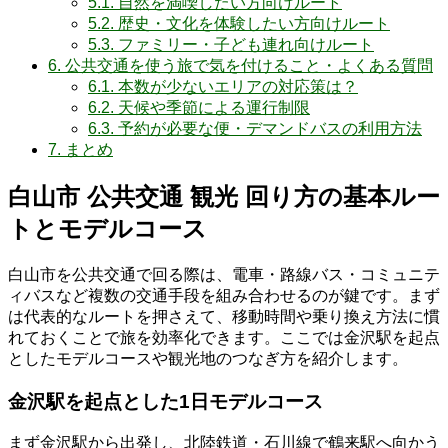
5.1.
自然を満喫したい方向けルート
5.2.
歴史・文化を体験したい方向けルート
5.3.
ファミリー・子ども連れ向けルート
6.
公共交通を使う旅で気を付けること・よくある質問
6.1.
本数が少ないエリアの対応策は？
6.2.
天候や季節による運行制限
6.3.
予約が必要な便・デマンドバスの利用方法
7.
まとめ
白山市 公共交通 観光 回り方の基本ルー
トとモデルコース
白山市を公共交通で回る際は、電車・路線バス・コミュニテ
ィバスなど複数の交通手段を組み合わせるのが鍵です。まず
は代表的なルートを押さえて、移動時間や乗り換え方法に慣
れておくことで旅を効率化できます。ここでは金沢駅を起点
としたモデルコースや観光地のつなぎ方を紹介します。
金沢駅を起点とした1日モデルコース
まず金沢駅から出発し、北陸鉄道・石川線で鶴来駅へ向かう