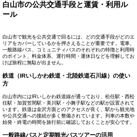
白山市の公共交通手段と運賃・利用ル
ール
白山市で観光を公共交通で回るには、どの交通手段がどのエ
リアをカバーしているかを押さえることが重要です。電車、
一般路線バス、コミュニティバスのそれぞれの特徴と利用時
のポイント、料金体系、運行時間・運休日などを理解してお
けば旅程に無駄が出ません。
鉄道（IRいしかわ鉄道・北陸鉄道石川線）の使い
方
白山市内にはIRいしかわ鉄道線が通っており、松任駅・西松
任駅・加賀笠間駅・美川駅・小舞子駅などの駅が設置されて
います。鉄道は金沢方面とのアクセスが良く、駅から観光地
や公共交通への接続が多く整備されています。列車の本数や
始発・終電の時間を旅行前に確認しておくことが安心です。
一般路線バスと定期観光バスツアーの活用