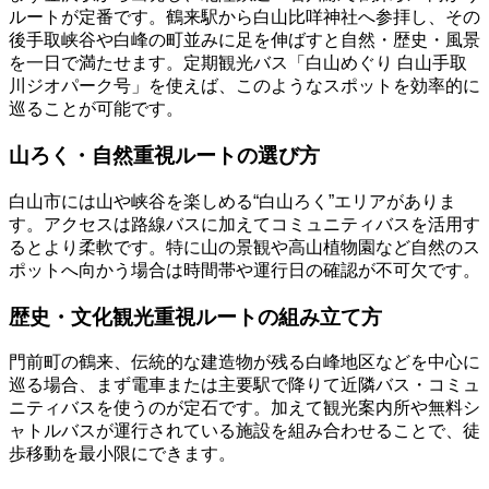
ルートが定番です。鶴来駅から白山比咩神社へ参拝し、その
後手取峡谷や白峰の町並みに足を伸ばすと自然・歴史・風景
を一日で満たせます。定期観光バス「白山めぐり 白山手取
川ジオパーク号」を使えば、このようなスポットを効率的に
巡ることが可能です。
山ろく・自然重視ルートの選び方
白山市には山や峡谷を楽しめる“白山ろく”エリアがありま
す。アクセスは路線バスに加えてコミュニティバスを活用す
るとより柔軟です。特に山の景観や高山植物園など自然のス
ポットへ向かう場合は時間帯や運行日の確認が不可欠です。
歴史・文化観光重視ルートの組み立て方
門前町の鶴来、伝統的な建造物が残る白峰地区などを中心に
巡る場合、まず電車または主要駅で降りて近隣バス・コミュ
ニティバスを使うのが定石です。加えて観光案内所や無料シ
ャトルバスが運行されている施設を組み合わせることで、徒
歩移動を最小限にできます。