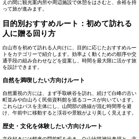
えの間に観光案内所や周辺施設で休憩をはさむと、余裕を持
って旅が進みます。
目的別おすすめルート：初めて訪れる
人に贈る回り方
白山市を初めて訪れる人向けに、目的に応じたおすすめルー
トをカテゴリーで紹介します。効率よく動くための順序や交
通手段の組み合わせなどを提案し、時間を最大限に活かす旅
を設計できます。
自然を満喫したい方向けルート
自然重視の方には、まず手取峡谷を訪れ、続けて白峰の古い
町並みや白山ろく民俗資料館を巡るコースが向いています。
これらはバスを主体にし、山間部の路線が混む時間帯を避
け、午前中に移動すると渓谷や景観がより美しく見えます。
歴史・文化を体験したい方向けルート
文化好きには鶴来の門前町を歩き、白山比咩神社参拝と、北