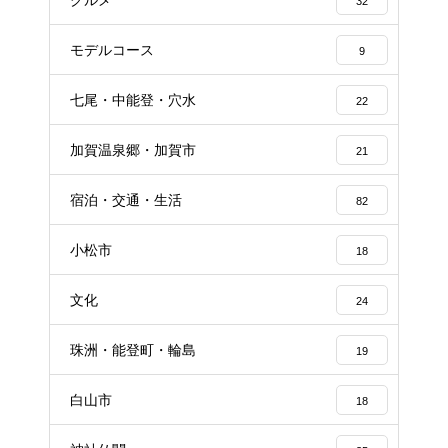
32
モデルコース
9
七尾・中能登・穴水
22
加賀温泉郷・加賀市
21
宿泊・交通・生活
82
小松市
18
文化
24
珠洲・能登町・輪島
19
白山市
18