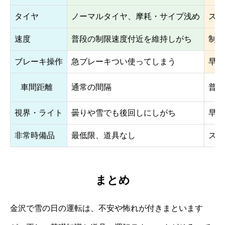
タイヤ
ノーマルタイヤ、摩耗・サイプ浅め
スタ
速度
普段の制限速度付近を維持しがち
制限
ブレーキ操作
急ブレーキつい使ってしまう
早め
車間距離
通常の間隔
普段
視界・ライト
曇りや雪でも後回しにしがち
早め
非常時備品
最低限、道具なし
スコ
まとめ
金沢で雪の日の運転は、不安や怖れが付きまといます