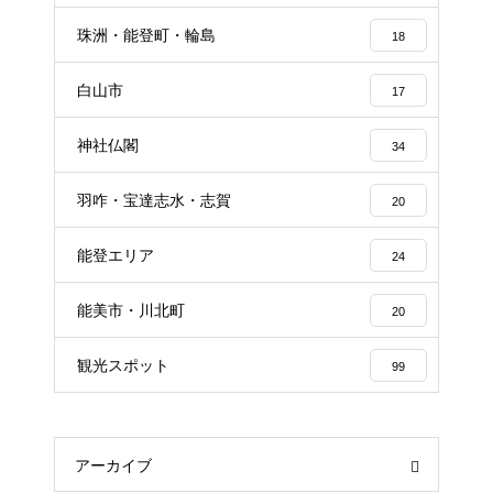
珠洲・能登町・輪島
18
白山市
17
神社仏閣
34
羽咋・宝達志水・志賀
20
能登エリア
24
能美市・川北町
20
観光スポット
99
アーカイブ