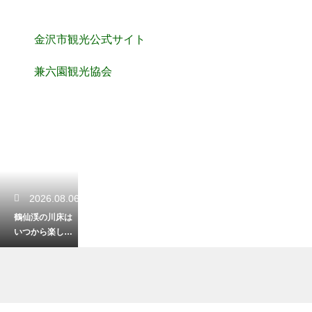
金沢市観光公式サイト
兼六園観光協会
2026.08.06
鶴仙渓の川床は
いつから楽しめ
る？解禁時期と
涼を感じる初夏
の風物詩