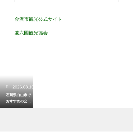
金沢市観光公式サイト
兼六園観光協会
2026.08.10
石川県白山市で
おすすめの公園
はどこ？家族で
楽しめる憩いス
ポット