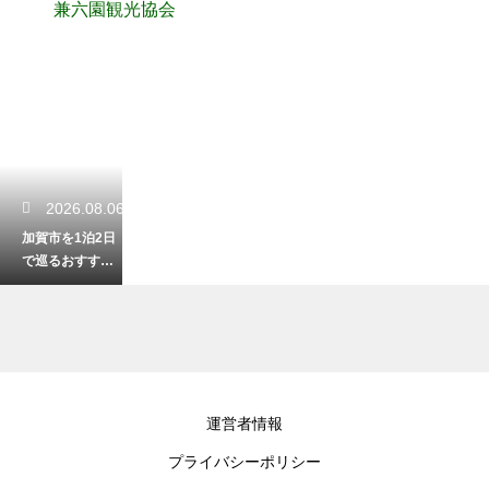
兼六園観光協会
2026.08.06
加賀市を1泊2日
で巡るおすすめ
ルートは？温泉
と観光を楽しむ
プラン
2026.08.05
運営者情報
小松で春に花が
プライバシーポリシー
楽しめるスポッ
トは？桜から菜