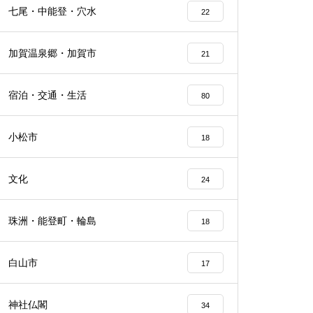
七尾・中能登・穴水
22
加賀温泉郷・加賀市
21
宿泊・交通・生活
80
小松市
18
文化
24
珠洲・能登町・輪島
18
白山市
17
神社仏閣
34